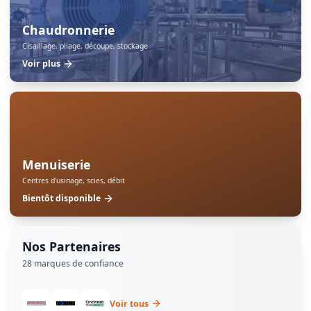
Chaudronnerie
Cisaillage, pliage, découpe, stockage
Voir plus
Menuiserie
Centres d'usinage, scies, débit
Bientôt disponible
Nos Partenaires
28
marques de confiance
Voir tous